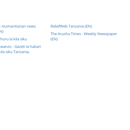
 - Humanitarian news
ReliefWeb Tanzania (EN)
N)
The Arusha Times - Weekly Newspaper
 huru la kila siku
(EN)
anzo - Gazeti la habari
kila siku Tanzania,