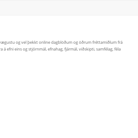
kilvægustu og vel þekkt online dagblöðum og öðrum fréttamiðlum frá
 á efni eins og stjórnmál, efnahag, fjármál, viðskipti, samfélag, féla