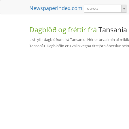
NewspaperIndex.com
Íslenska
Dagblöð og fréttir frá
Tansanía
Listi yfir dagblöðum frá Tansaníu. Hér er úrval mín af mi
Tansaníu. Dagblöðin eru valin vegna ritstjórn áherslur þeirra