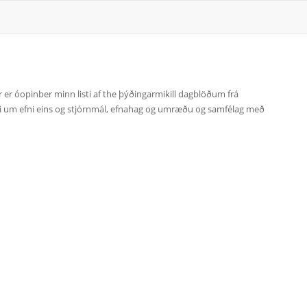
 er óopinber minn listi af the þýðingarmikill dagblöðum frá
ni um efni eins og stjórnmál, efnahag og umræðu og samfélag með