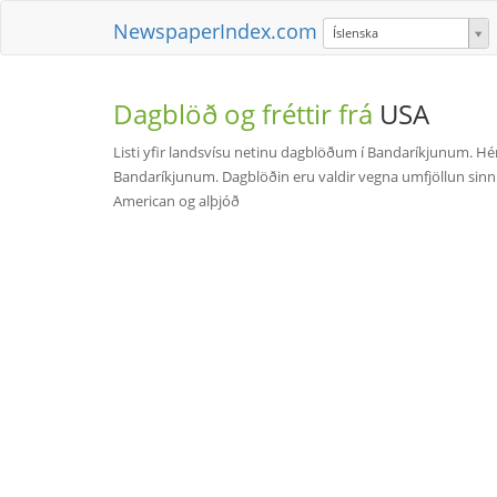
NewspaperIndex.com
Íslenska
Dagblöð og fréttir frá
USA
Listi yfir landsvísu netinu dagblöðum í Bandaríkjunum. Hér
Bandaríkjunum. Dagblöðin eru valdir vegna umfjöllun sin
American og alþjóð