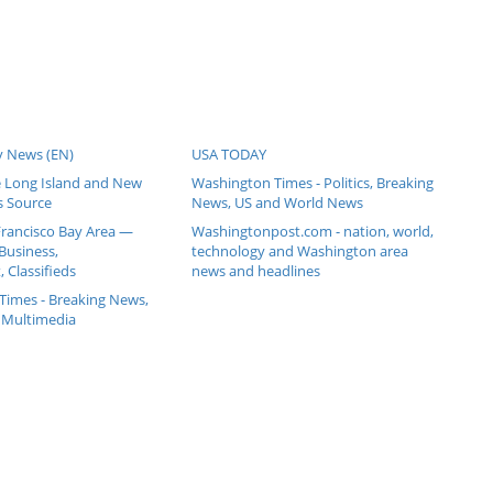
y News (EN)
USA TODAY
 Long Island and New
Washington Times - Politics, Breaking
s Source
News, US and World News
Francisco Bay Area —
Washingtonpost.com - nation, world,
Business,
technology and Washington area
 Classifieds
news and headlines
Times - Breaking News,
 Multimedia