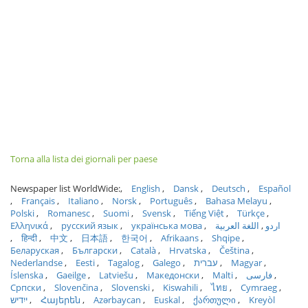
Torna alla lista dei giornali per paese
Newspaper list WorldWide:
English
Dansk
Deutsch
Español
Français
Italiano
Norsk
Português
Bahasa Melayu
Polski
Romanesc
Suomi
Svensk
Tiếng Việt
Türkçe
Ελληνικά
русский язык
українська мова
اللغة العربية
اردو
हिन्दी
中文
日本語
한국어
Afrikaans
Shqipe
Беларуская
Български
Català
Hrvatska
Čeština
Nederlandse
Eesti
Tagalog
Galego
עברית
Magyar
Íslenska
Gaeilge
Latviešu
Македонски
Malti
فارسی
Српски
Slovenčina
Slovenski
Kiswahili
ไทย
Cymraeg
ייִדיש
Հայերեն
Azərbaycan
Euskal
ქართული
Kreyòl