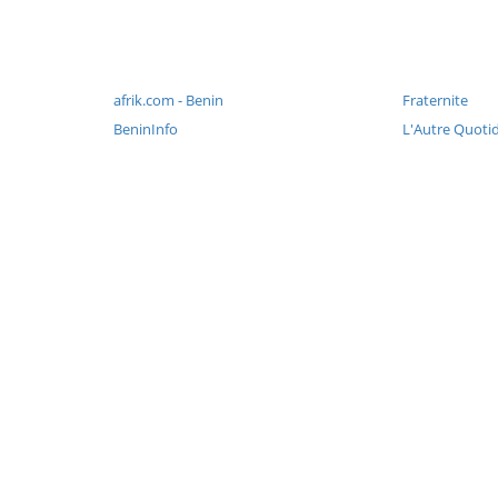
afrik.com - Benin
Fraternite
BeninInfo
L'Autre Quoti