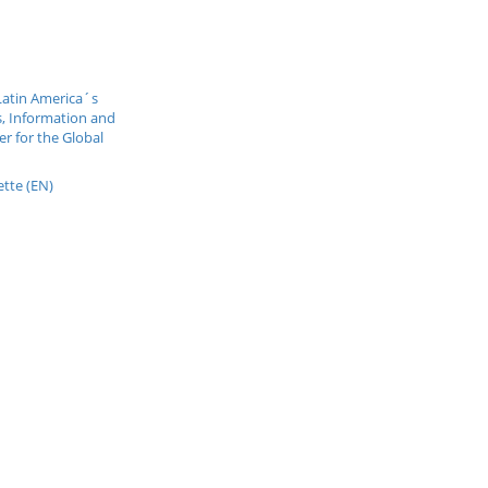
Latin America´s
, Information and
r for the Global
tte (EN)