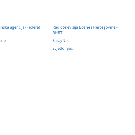
nska agencija (Federal
Radiotelevizija Bosne i Hercegovine -
BHRT
ine
SarayNet
Svjetlo riječi