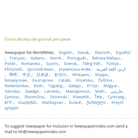
Torna alla lista dei giornali per paese
Newspaper list WorldWide:
English
Dansk
Deutsch
Español
Français
Italiano
Norsk
Português
Bahasa Melayu
Polski
Romanesc
Suomi
Svensk
Tiếng Việt
Türkçe
Ελληνικά
русский язык
українська мова
اللغة العربية
اردو
हिन्दी
中文
日本語
한국어
Afrikaans
Shqipe
Беларуская
Български
Català
Hrvatska
Čeština
Nederlandse
Eesti
Tagalog
Galego
עברית
Magyar
Íslenska
Gaeilge
Latviešu
Македонски
Malti
فارسی
Српски
Slovenčina
Slovenski
Kiswahili
ไทย
Cymraeg
ייִדיש
Հայերեն
Azərbaycan
Euskal
ქართული
Kreyòl
ayisyen
To suggest newspaper for inclusion in NewspaperIndex.com send a
mail to hh@newspaperindex.com