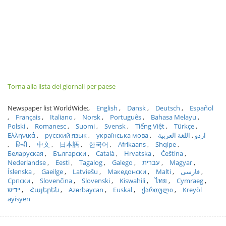
Torna alla lista dei giornali per paese
Newspaper list WorldWide:
English
Dansk
Deutsch
Español
Français
Italiano
Norsk
Português
Bahasa Melayu
Polski
Romanesc
Suomi
Svensk
Tiếng Việt
Türkçe
Ελληνικά
русский язык
українська мова
اللغة العربية
اردو
हिन्दी
中文
日本語
한국어
Afrikaans
Shqipe
Беларуская
Български
Català
Hrvatska
Čeština
Nederlandse
Eesti
Tagalog
Galego
עברית
Magyar
Íslenska
Gaeilge
Latviešu
Македонски
Malti
فارسی
Српски
Slovenčina
Slovenski
Kiswahili
ไทย
Cymraeg
ייִדיש
Հայերեն
Azərbaycan
Euskal
ქართული
Kreyòl
ayisyen