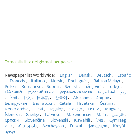
Torna alla lista dei giornali per paese
Newspaper list WorldWide:
English
Dansk
Deutsch
Español
Français
Italiano
Norsk
Português
Bahasa Melayu
Polski
Romanesc
Suomi
Svensk
Tiếng Việt
Türkçe
Ελληνικά
русский язык
українська мова
اللغة العربية
اردو
हिन्दी
中文
日本語
한국어
Afrikaans
Shqipe
Беларуская
Български
Català
Hrvatska
Čeština
Nederlandse
Eesti
Tagalog
Galego
עברית
Magyar
Íslenska
Gaeilge
Latviešu
Македонски
Malti
فارسی
Српски
Slovenčina
Slovenski
Kiswahili
ไทย
Cymraeg
ייִדיש
Հայերեն
Azərbaycan
Euskal
ქართული
Kreyòl
ayisyen