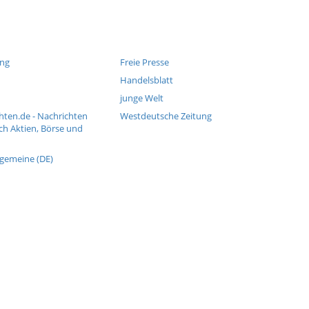
ung
Freie Presse
Handelsblatt
junge Welt
hten.de - Nachrichten
Westdeutsche Zeitung
ch Aktien, Börse und
lgemeine (DE)