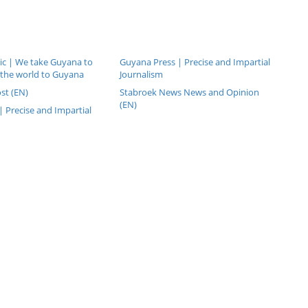
c | We take Guyana to
Guyana Press | Precise and Impartial
 the world to Guyana
Journalism
st (EN)
Stabroek News News and Opinion
(EN)
 Precise and Impartial