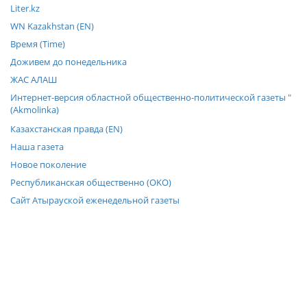
Liter.kz
WN Kazakhstan (EN)
Время (Time)
Доживем до понедельника
ЖАС АЛАШ
Интернет-версия областной общественно-политической газеты "
(Akmolinka)
Казахстанская правда (EN)
Наша газета
Новое поколение
Республиканская общественно (OKO)
Сайт Атырауской еженедельной газеты