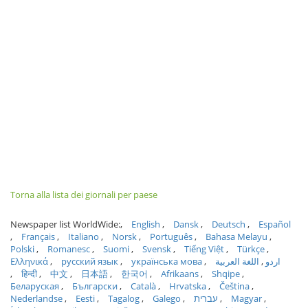
Torna alla lista dei giornali per paese
Newspaper list WorldWide:
English
Dansk
Deutsch
Español
Français
Italiano
Norsk
Português
Bahasa Melayu
Polski
Romanesc
Suomi
Svensk
Tiếng Việt
Türkçe
Ελληνικά
русский язык
українська мова
اللغة العربية
اردو
हिन्दी
中文
日本語
한국어
Afrikaans
Shqipe
Беларуская
Български
Català
Hrvatska
Čeština
Nederlandse
Eesti
Tagalog
Galego
עברית
Magyar