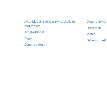
Aftonbladet: Sveriges nyhetskälla och
Dagens Nyhet
mötesplats
Expressen
Arbetarbladet
Metro
Dagen
Östersunds-P
Dagens industri