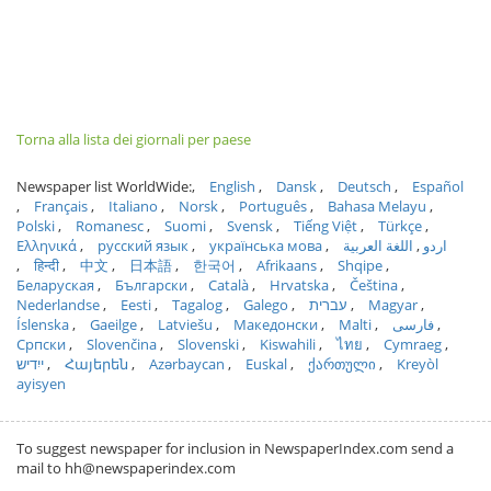
Torna alla lista dei giornali per paese
Newspaper list WorldWide:
English
Dansk
Deutsch
Español
Français
Italiano
Norsk
Português
Bahasa Melayu
Polski
Romanesc
Suomi
Svensk
Tiếng Việt
Türkçe
Ελληνικά
русский язык
українська мова
اللغة العربية
اردو
हिन्दी
中文
日本語
한국어
Afrikaans
Shqipe
Беларуская
Български
Català
Hrvatska
Čeština
Nederlandse
Eesti
Tagalog
Galego
עברית
Magyar
Íslenska
Gaeilge
Latviešu
Македонски
Malti
فارسی
Српски
Slovenčina
Slovenski
Kiswahili
ไทย
Cymraeg
ייִדיש
Հայերեն
Azərbaycan
Euskal
ქართული
Kreyòl
ayisyen
To suggest newspaper for inclusion in NewspaperIndex.com send a
mail to hh@newspaperindex.com