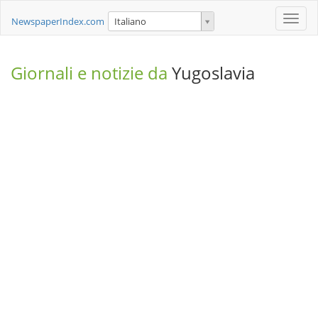
Toggle
NewspaperIndex.com
Italiano
naviga
Giornali e notizie da
Yugoslavia