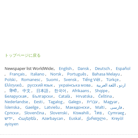
トップページに戻る
Newspaper list WorldWide:
English
Dansk
Deutsch
Español
Français
Italiano
Norsk
Português
Bahasa Melayu
Polski
Romanesc
Suomi
Svensk
Tiếng Việt
Türkçe
Ελληνικά
русский язык
українська мова
اللغة العربية
اردو
हिन्दी
中文
日本語
한국어
Afrikaans
Shqipe
Беларуская
Български
Català
Hrvatska
Čeština
Nederlandse
Eesti
Tagalog
Galego
עברית
Magyar
Íslenska
Gaeilge
Latviešu
Македонски
Malti
فارسی
Српски
Slovenčina
Slovenski
Kiswahili
ไทย
Cymraeg
ייִדיש
Հայերեն
Azərbaycan
Euskal
ქართული
Kreyòl
ayisyen