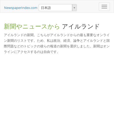
Toggle
NewspaperIndex.com
日本語
naviga
新聞やニュースから
アイルランド
アイルランドの新聞。こちらがアイルランドからの最も重要なオンライ
ン新聞のリストです。ため、私は政治、経済、論争とアイルランドと国
際問題などのトピックの彼らの報道の新聞を選択しました。新聞はオン
ラインにアクセスするのは自由です。