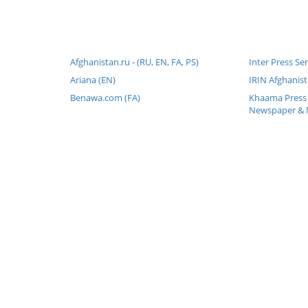
Afghanistan.ru - (RU, EN, FA, PS)
Inter Press Se
Ariana (EN)
IRIN Afghanist
Benawa.com (FA)
Khaama Press 
Newspaper & 