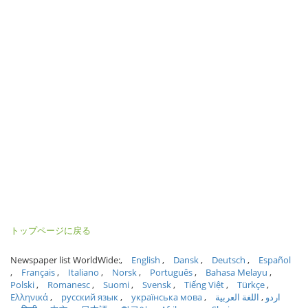
トップページに戻る
Newspaper list WorldWide:
English
Dansk
Deutsch
Español
Français
Italiano
Norsk
Português
Bahasa Melayu
Polski
Romanesc
Suomi
Svensk
Tiếng Việt
Türkçe
Ελληνικά
русский язык
українська мова
اللغة العربية
اردو