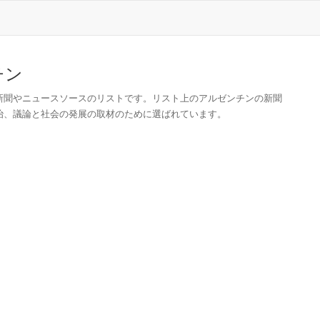
チン
新聞やニュースソースのリストです。リスト上のアルゼンチンの新聞
治、議論と社会の発展の取材のために選ばれています。