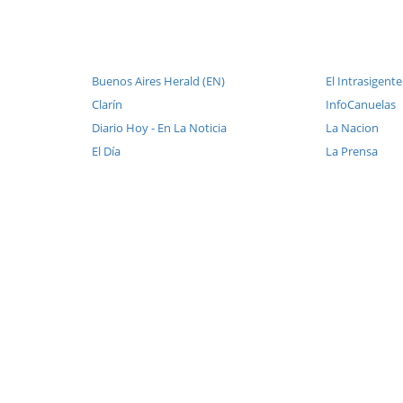
Buenos Aires Herald (EN)
El Intrasigente
Clarín
InfoCanuelas
Diario Hoy - En La Noticia
La Nacion
El Día
La Prensa