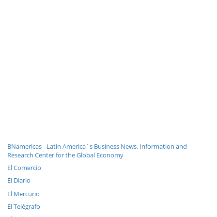
BNamericas - Latin America´s Business News, Information and
Research Center for the Global Economy
El Comercio
El Diario
El Mercurio
El Telégrafo