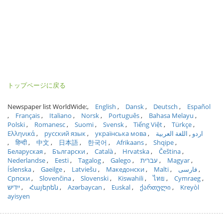
トップページに戻る
Newspaper list WorldWide:
English
Dansk
Deutsch
Español
Français
Italiano
Norsk
Português
Bahasa Melayu
Polski
Romanesc
Suomi
Svensk
Tiếng Việt
Türkçe
Ελληνικά
русский язык
українська мова
اللغة العربية
اردو
हिन्दी
中文
日本語
한국어
Afrikaans
Shqipe
Беларуская
Български
Català
Hrvatska
Čeština
Nederlandse
Eesti
Tagalog
Galego
עברית
Magyar
Íslenska
Gaeilge
Latviešu
Македонски
Malti
فارسی
Српски
Slovenčina
Slovenski
Kiswahili
ไทย
Cymraeg
ייִדיש
Հայերեն
Azərbaycan
Euskal
ქართული
Kreyòl
ayisyen