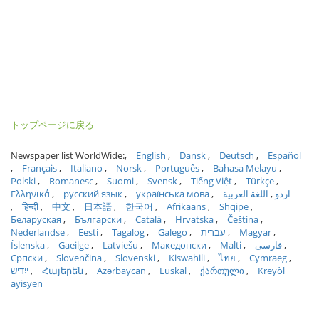
トップページに戻る
Newspaper list WorldWide:
English
Dansk
Deutsch
Español
Français
Italiano
Norsk
Português
Bahasa Melayu
Polski
Romanesc
Suomi
Svensk
Tiếng Việt
Türkçe
Ελληνικά
русский язык
українська мова
اللغة العربية
اردو
हिन्दी
中文
日本語
한국어
Afrikaans
Shqipe
Беларуская
Български
Català
Hrvatska
Čeština
Nederlandse
Eesti
Tagalog
Galego
עברית
Magyar
Íslenska
Gaeilge
Latviešu
Македонски
Malti
فارسی
Српски
Slovenčina
Slovenski
Kiswahili
ไทย
Cymraeg
ייִדיש
Հայերեն
Azərbaycan
Euskal
ქართული
Kreyòl
ayisyen