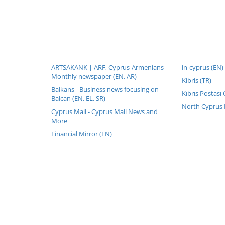
ARTSAKANK | ARF, Cyprus-Armenians
in-cyprus (EN)
Monthly newspaper (EN, AR)
Kibris (TR)
Balkans - Business news focusing on
Kıbrıs Postası
Balcan (EN, EL, SR)
North Cyprus D
Cyprus Mail - Cyprus Mail News and
More
Financial Mirror (EN)