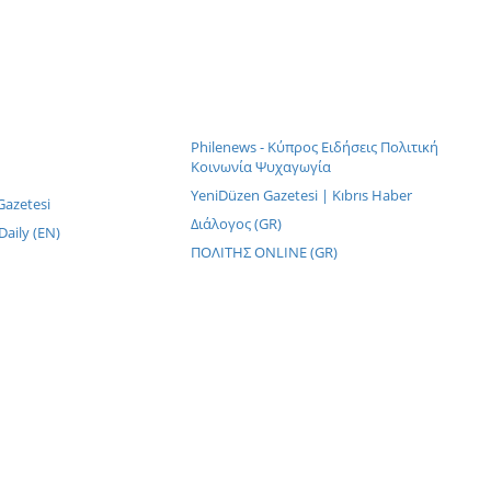
Philenews - Κύπρος Ειδήσεις Πολιτική
Κοινωνία Ψυχαγωγία
YeniDüzen Gazetesi | Kıbrıs Haber
 Gazetesi
Διάλογος (GR)
aily (EN)
ΠΟΛΙΤΗΣ ONLINE (GR)