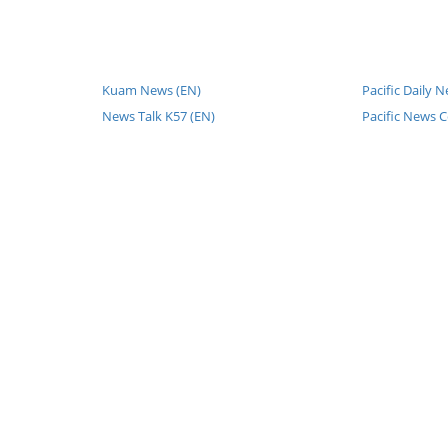
Kuam News (EN)
Pacific Daily 
News Talk K57 (EN)
Pacific News C