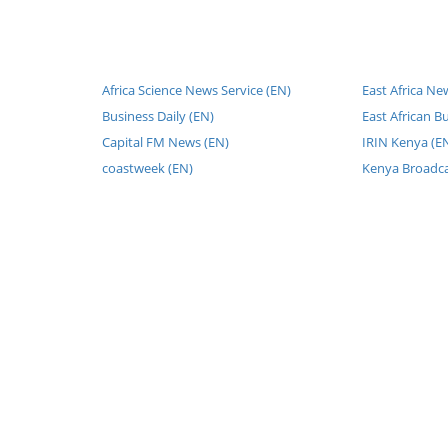
Africa Science News Service (EN)
East Africa Ne
Business Daily (EN)
East African B
Capital FM News (EN)
IRIN Kenya (E
coastweek (EN)
Kenya Broadca