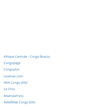
Afrique Centrale - Congo Brazza
Congopage
Congoplus
icicemac.com
IRIN Congo (EN)
Le Choc
MwindaPress
ReliefWeb Congo (EN)