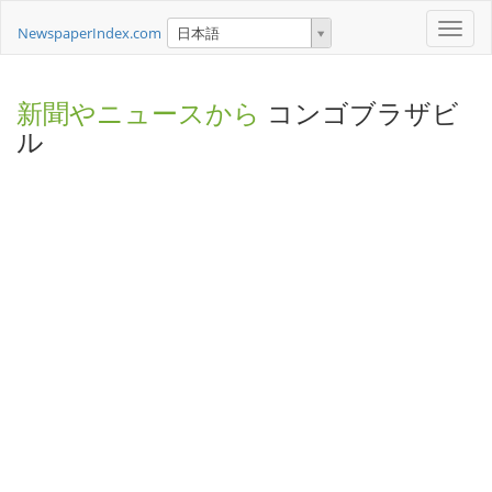
Toggle
NewspaperIndex.com
日本語
naviga
新聞やニュースから
コンゴブラザビ
ル