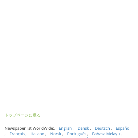
トップページに戻る
Newspaper list WorldWide:
English
Dansk
Deutsch
Español
Français
Italiano
Norsk
Português
Bahasa Melayu