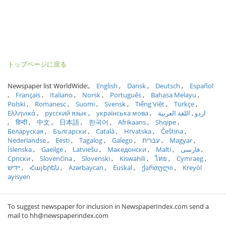
トップページに戻る
Newspaper list WorldWide:
English
Dansk
Deutsch
Español
Français
Italiano
Norsk
Português
Bahasa Melayu
Polski
Romanesc
Suomi
Svensk
Tiếng Việt
Türkçe
Ελληνικά
русский язык
українська мова
اللغة العربية
اردو
हिन्दी
中文
日本語
한국어
Afrikaans
Shqipe
Беларуская
Български
Català
Hrvatska
Čeština
Nederlandse
Eesti
Tagalog
Galego
עברית
Magyar
Íslenska
Gaeilge
Latviešu
Македонски
Malti
فارسی
Српски
Slovenčina
Slovenski
Kiswahili
ไทย
Cymraeg
ייִדיש
Հայերեն
Azərbaycan
Euskal
ქართული
Kreyòl
ayisyen
To suggest newspaper for inclusion in NewspaperIndex.com send a
mail to hh@newspaperindex.com