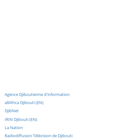
Agence Djiboutienne d'information
allAfrica Djibouti (EN)
DjibNet
IRIN Djibouti (EN)
La Nation
Radiodiffusion Télévision de Djibouti