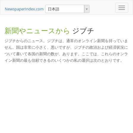
Toggle
NewspaperIndex.com
日本語
naviga
新聞やニュースから
ジブチ
ジブチからのニュース。ジブチは、通常のオンライン新聞を持っていま
せん。国は非常に小さく、悪いですが、ジブチの政治および経済状況に
ついて書いて各国の新聞の数が、あります。ここでは、これらのオンラ
イン新聞の最も信頼できるのいくつかの私の選択は次のとおりです。