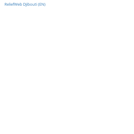
ReliefWeb Djibouti (EN)