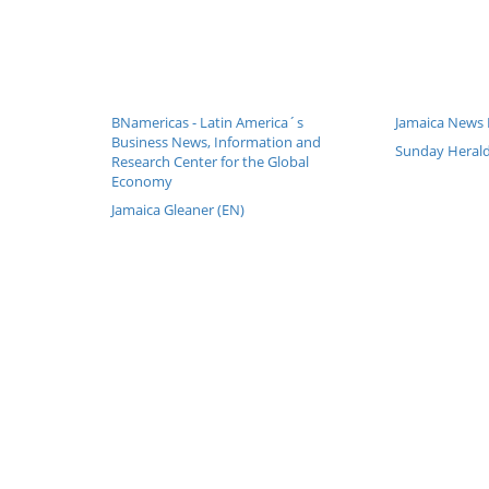
BNamericas - Latin America´s
Jamaica News B
Business News, Information and
Sunday Herald
Research Center for the Global
Economy
Jamaica Gleaner (EN)