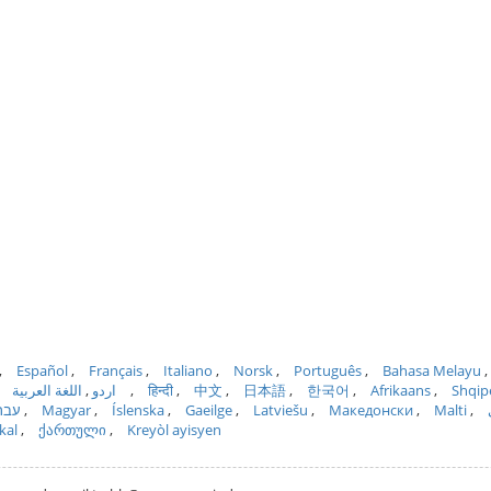
Español
Français
Italiano
Norsk
Português
Bahasa Melayu
اللغة العربية
اردو
हिन्दी
中文
日本語
한국어
Afrikaans
Shqip
עבר
Magyar
Íslenska
Gaeilge
Latviešu
Македонски
Malti
kal
ქართული
Kreyòl ayisyen