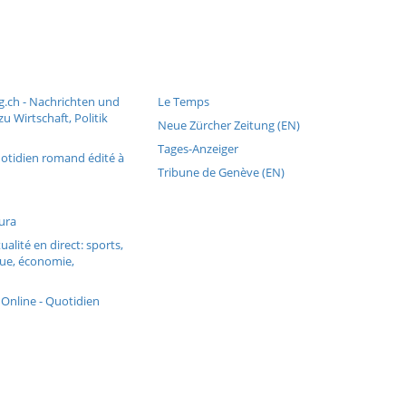
g.ch - Nachrichten und
Le Temps
u Wirtschaft, Politik
Neue Zürcher Zeitung (EN)
Tages-Anzeiger
uotidien romand édité à
Tribune de Genève (EN)
Jura
tualité en direct: sports,
que, économie,
 Online - Quotidien