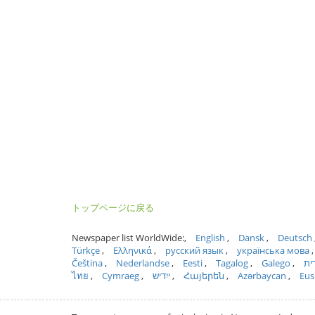
トップページに戻る
Newspaper list WorldWide:
English
Dansk
Deutsch
Türkçe
Ελληνικά
русский язык
українська мова
Čeština
Nederlandse
Eesti
Tagalog
Galego
ית
ไทย
Cymraeg
ייִדיש
Հայերեն
Azərbaycan
Eus