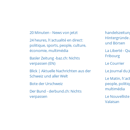
20 Minuten - News von jetzt
handelszeitun
Hintergründe z
24 heures, l\'actualité en direct:
und Börsen
politique, sports, people, culture,
économie, multimédia
La Liberté - Q
Fribourg
Basler Zeitung -baz.ch: Nichts
verpassen (EN)
Le Courrier
Blick | Aktuelle Nachrichten aus der
Le Journal du 
Schweiz und aller Welt
Le Matin, l\'ac
Bote der Urschweiz
people, politi
multimédia
Der Bund - derbund.ch: Nichts
verpassen
Le Nouvelliste
Valaisan