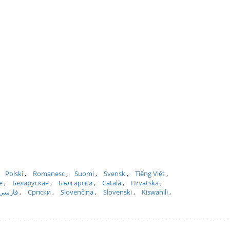
Polski
Romanesc
Suomi
Svensk
Tiếng Việt
e
Беларуская
Български
Català
Hrvatska
فارسی
Српски
Slovenčina
Slovenski
Kiswahili