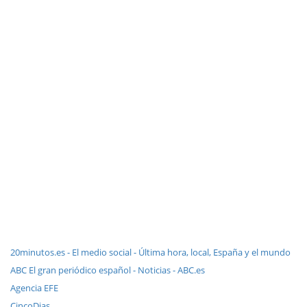
20minutos.es - El medio social - Última hora, local, España y el mundo
ABC El gran periódico español - Noticias - ABC.es
Agencia EFE
CincoDias