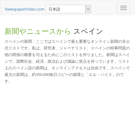
Toggle
NewspaperIndex.com
日本語
naviga
新聞やニュースから
スペイン
スペインの新聞：ここではスペインで最も重要なオンライン新聞の非公
式リストです。私は、研究者、ジャーナリスト、スペインの時事問題の
他の関係の概要を与えるためにこのリストを作りました。新聞はスペイ
ンで、国際社会、経済、政治および議論に焦点を持っています。リスト
上のスペイン語の新聞は、オンラインアクセスは自由です。スペインで
最大の新聞は、約350.000毎日コピーの循環と「エル・パイス」ので
す。