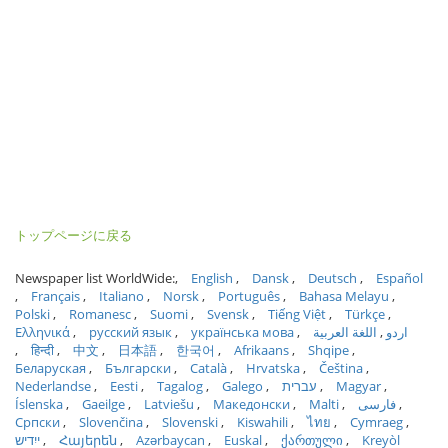
トップページに戻る
Newspaper list WorldWide:
English
Dansk
Deutsch
Español
Français
Italiano
Norsk
Português
Bahasa Melayu
Polski
Romanesc
Suomi
Svensk
Tiếng Việt
Türkçe
Ελληνικά
русский язык
українська мова
اللغة العربية
اردو
हिन्दी
中文
日本語
한국어
Afrikaans
Shqipe
Беларуская
Български
Català
Hrvatska
Čeština
Nederlandse
Eesti
Tagalog
Galego
עברית
Magyar
Íslenska
Gaeilge
Latviešu
Македонски
Malti
فارسی
Српски
Slovenčina
Slovenski
Kiswahili
ไทย
Cymraeg
ייִדיש
Հայերեն
Azərbaycan
Euskal
ქართული
Kreyòl