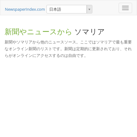
Toggle
NewspaperIndex.com
日本語
naviga
新聞やニュースから
ソマリア
新聞やソマリアから他のニュースソース。ここではソマリアで最も重要
なオンライン新聞のリストです。新聞は定期的に更新されており、それ
らがオンラインにアクセスするのは自由です。