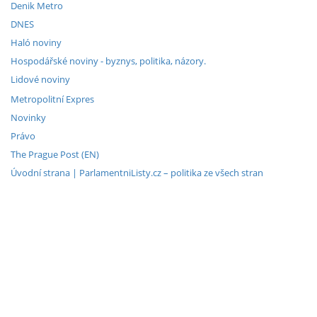
Denik Metro
DNES
Haló noviny
Hospodářské noviny - byznys, politika, názory.
Lidové noviny
Metropolitní Expres
Novinky
Právo
The Prague Post (EN)
Úvodní strana | ParlamentniListy.cz – politika ze všech stran