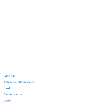
24hodin
Aktuálně - Aktuálně.cz
Blesk
České noviny
deník