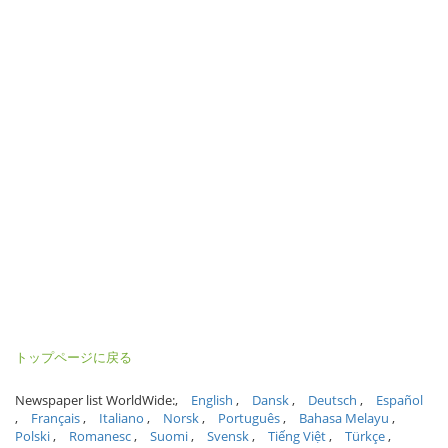
トップページに戻る
Newspaper list WorldWide:
English
Dansk
Deutsch
Español
Français
Italiano
Norsk
Português
Bahasa Melayu
Polski
Romanesc
Suomi
Svensk
Tiếng Việt
Türkçe