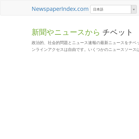
NewspaperIndex.com
日本語
新聞やニュースから
チベット
政治的、社会的問題とニュース速報の最新ニュースをチベ
ンラインアクセスは自由です。いくつかのニュースソース