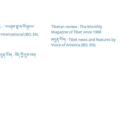
 - ༺ཤམ་བྷ་ལ་ཕོ་ཉ།༻
Tibetan review - The Monthly
Magazine of Tibet since 1968
 International (BO, EN,
མདུན་ངོས། - Tibet news and features by
Voice of America (BO, EN)
ན་ངོས། - བོད་ཀྱི་དུས་བབ།