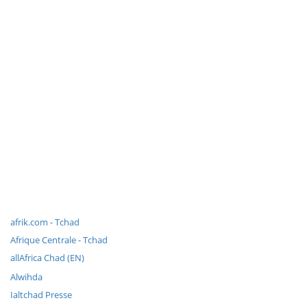
afrik.com - Tchad
Afrique Centrale - Tchad
allAfrica Chad (EN)
Alwihda
Ialtchad Presse