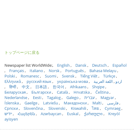
トップページに戻る
Newspaper list WorldWide:
English
Dansk
Deutsch
Español
Français
Italiano
Norsk
Português
Bahasa Melayu
Polski
Romanesc
Suomi
Svensk
Tiếng Việt
Türkçe
Ελληνικά
русский язык
українська мова
اللغة العربية
اردو
हिन्दी
中文
日本語
한국어
Afrikaans
Shqipe
Беларуская
Български
Català
Hrvatska
Čeština
Nederlandse
Eesti
Tagalog
Galego
עברית
Magyar
Íslenska
Gaeilge
Latviešu
Македонски
Malti
فارسی
Српски
Slovenčina
Slovenski
Kiswahili
ไทย
Cymraeg
ייִדיש
Հայերեն
Azərbaycan
Euskal
ქართული
Kreyòl
ayisyen