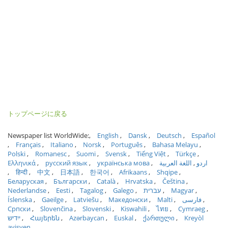
トップページに戻る
Newspaper list WorldWide:
English
Dansk
Deutsch
Español
Français
Italiano
Norsk
Português
Bahasa Melayu
Polski
Romanesc
Suomi
Svensk
Tiếng Việt
Türkçe
Ελληνικά
русский язык
українська мова
اللغة العربية
اردو
हिन्दी
中文
日本語
한국어
Afrikaans
Shqipe
Беларуская
Български
Català
Hrvatska
Čeština
Nederlandse
Eesti
Tagalog
Galego
עברית
Magyar
Íslenska
Gaeilge
Latviešu
Македонски
Malti
فارسی
Српски
Slovenčina
Slovenski
Kiswahili
ไทย
Cymraeg
ייִדיש
Հայերեն
Azərbaycan
Euskal
ქართული
Kreyòl
ayisyen