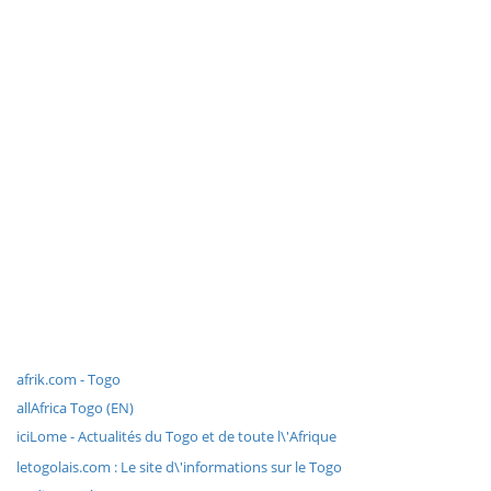
afrik.com - Togo
allAfrica Togo (EN)
iciLome - Actualités du Togo et de toute l\'Afrique
letogolais.com : Le site d\'informations sur le Togo