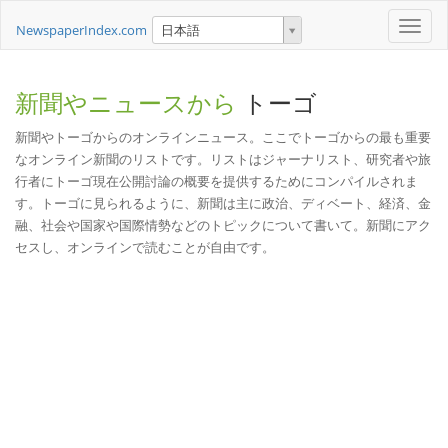
Toggle
NewspaperIndex.com
日本語
naviga
新聞やニュースから
トーゴ
新聞やトーゴからのオンラインニュース。ここでトーゴからの最も重要
なオンライン新聞のリストです。リストはジャーナリスト、研究者や旅
行者にトーゴ現在公開討論の概要を提供するためにコンパイルされま
す。トーゴに見られるように、新聞は主に政治、ディベート、経済、金
融、社会や国家や国際情勢などのトピックについて書いて。新聞にアク
セスし、オンラインで読むことが自由です。