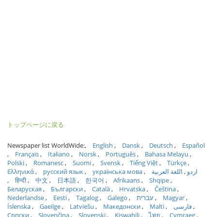
トップページに戻る
Newspaper list WorldWide:
English
Dansk
Deutsch
Español
Français
Italiano
Norsk
Português
Bahasa Melayu
Polski
Romanesc
Suomi
Svensk
Tiếng Việt
Türkçe
Ελληνικά
русский язык
українська мова
اللغة العربية
اردو
हिन्दी
中文
日本語
한국어
Afrikaans
Shqipe
Беларуская
Български
Català
Hrvatska
Čeština
Nederlandse
Eesti
Tagalog
Galego
עברית
Magyar
Íslenska
Gaeilge
Latviešu
Македонски
Malti
فارسی
Српски
Slovenčina
Slovenski
Kiswahili
ไทย
Cymraeg