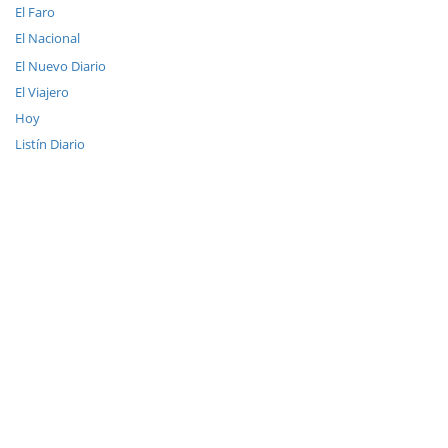
El Faro
El Nacional
El Nuevo Diario
El Viajero
Hoy
Listín Diario