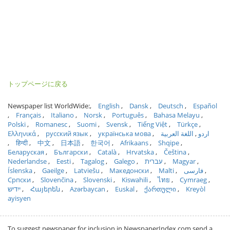
トップページに戻る
Newspaper list WorldWide:
English
Dansk
Deutsch
Español
Français
Italiano
Norsk
Português
Bahasa Melayu
Polski
Romanesc
Suomi
Svensk
Tiếng Việt
Türkçe
Ελληνικά
русский язык
українська мова
اللغة العربية
اردو
हिन्दी
中文
日本語
한국어
Afrikaans
Shqipe
Беларуская
Български
Català
Hrvatska
Čeština
Nederlandse
Eesti
Tagalog
Galego
עברית
Magyar
Íslenska
Gaeilge
Latviešu
Македонски
Malti
فارسی
Српски
Slovenčina
Slovenski
Kiswahili
ไทย
Cymraeg
ייִדיש
Հայերեն
Azərbaycan
Euskal
ქართული
Kreyòl
ayisyen
To suggest newspaper for inclusion in NewspaperIndex.com send a