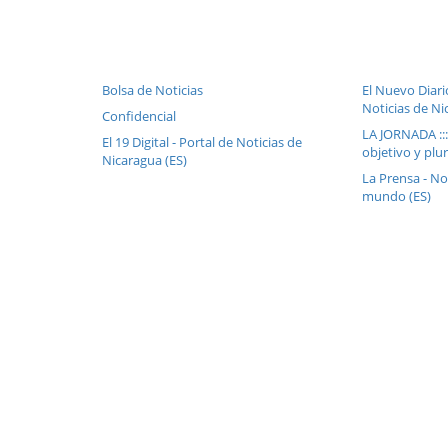
Bolsa de Noticias
El Nuevo Diari
Noticias de Ni
Confidencial
LA JORNADA ::
El 19 Digital - Portal de Noticias de
objetivo y plur
Nicaragua (ES)
La Prensa - No
mundo (ES)