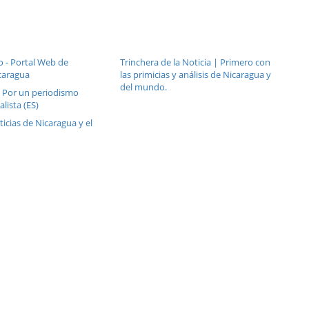
o - Portal Web de
Trinchera de la Noticia | Primero con
caragua
las primicias y análisis de Nicaragua y
del mundo.
: Por un periodismo
alista (ES)
ticias de Nicaragua y el