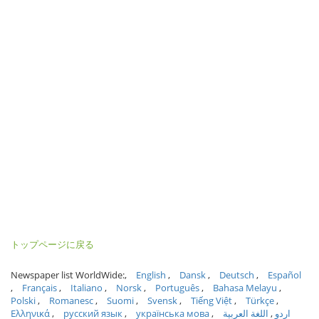
トップページに戻る
Newspaper list WorldWide:
English
Dansk
Deutsch
Español
Français
Italiano
Norsk
Português
Bahasa Melayu
Polski
Romanesc
Suomi
Svensk
Tiếng Việt
Türkçe
Ελληνικά
русский язык
українська мова
اللغة العربية
اردو