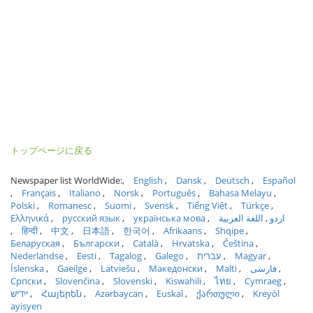
トップページに戻る
Newspaper list WorldWide:
English
Dansk
Deutsch
Español
Français
Italiano
Norsk
Português
Bahasa Melayu
Polski
Romanesc
Suomi
Svensk
Tiếng Việt
Türkçe
Ελληνικά
русский язык
українська мова
اللغة العربية
اردو
हिन्दी
中文
日本語
한국어
Afrikaans
Shqipe
Беларуская
Български
Català
Hrvatska
Čeština
Nederlandse
Eesti
Tagalog
Galego
עברית
Magyar
Íslenska
Gaeilge
Latviešu
Македонски
Malti
فارسی
Српски
Slovenčina
Slovenski
Kiswahili
ไทย
Cymraeg
ייִדיש
Հայերեն
Azərbaycan
Euskal
ქართული
Kreyòl
ayisyen