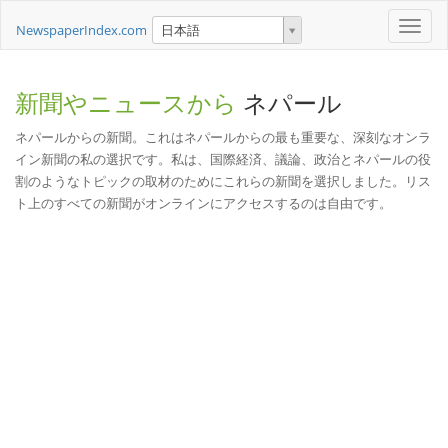
Toggle
NewspaperIndex.com
日本語
naviga
新聞やニュースから
ネパール
ネパールからの新聞。これはネパールからの最も重要な、深刻なオンラ
イン新聞の私の選択です。私は、国際経済、議論、政治とネパールの役
割のようなトピックの取材のためにこれらの新聞を選択しました。リス
ト上のすべての新聞がオンラインにアクセスするのは自由です。