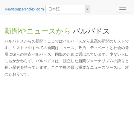
Toggle
NewspaperIndex.com
日本語
naviga
新聞やニュースから
バルバドス
バルバドスからの新聞：ここではバルバドスから最高の新聞のリストで
す。リスト上のすべての新聞はニュース、政治、ディベートと社会の発
展に彼らの焦点バルバドス、国際のために選ばれています。少ない人口
にもかかわらず、バルバドスは、独立した新聞ジャーナリズムの誇りと
長い歴史を持っています。ここで島の最も重要なニュースソースは、次
のとおりです。