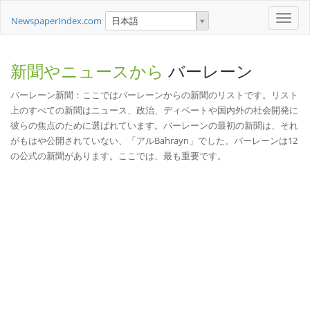
Toggle
NewspaperIndex.com
日本語
naviga
新聞やニュースから
バーレーン
バーレーン新聞：ここではバーレーンからの新聞のリストです。リスト
上のすべての新聞はニュース、政治、ディベートや国内外の社会開発に
彼らの焦点のために選ばれています。バーレーンの最初の新聞は、それ
がもはや公開されていない、「アルBahrayn」でした。バーレーンは12
の公式の新聞があります。ここでは、最も重要です。