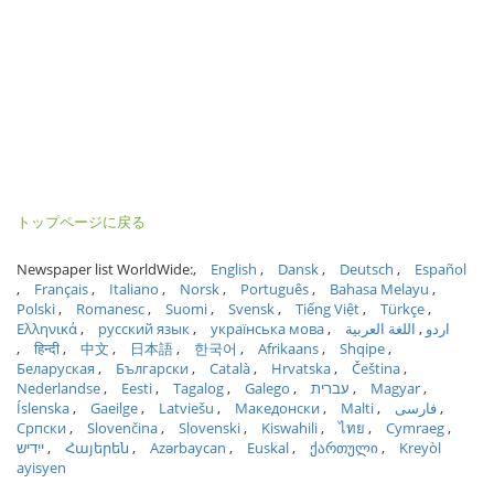
トップページに戻る
Newspaper list WorldWide:
English
Dansk
Deutsch
Español
Français
Italiano
Norsk
Português
Bahasa Melayu
Polski
Romanesc
Suomi
Svensk
Tiếng Việt
Türkçe
Ελληνικά
русский язык
українська мова
اللغة العربية
اردو
हिन्दी
中文
日本語
한국어
Afrikaans
Shqipe
Беларуская
Български
Català
Hrvatska
Čeština
Nederlandse
Eesti
Tagalog
Galego
עברית
Magyar
Íslenska
Gaeilge
Latviešu
Македонски
Malti
فارسی
Српски
Slovenčina
Slovenski
Kiswahili
ไทย
Cymraeg
ייִדיש
Հայերեն
Azərbaycan
Euskal
ქართული
Kreyòl
ayisyen