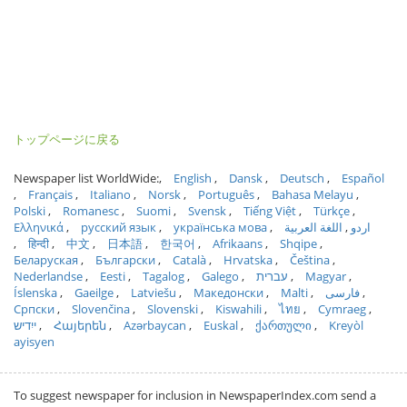
トップページに戻る
Newspaper list WorldWide:
English
Dansk
Deutsch
Español
Français
Italiano
Norsk
Português
Bahasa Melayu
Polski
Romanesc
Suomi
Svensk
Tiếng Việt
Türkçe
Ελληνικά
русский язык
українська мова
اللغة العربية
اردو
हिन्दी
中文
日本語
한국어
Afrikaans
Shqipe
Беларуская
Български
Català
Hrvatska
Čeština
Nederlandse
Eesti
Tagalog
Galego
עברית
Magyar
Íslenska
Gaeilge
Latviešu
Македонски
Malti
فارسی
Српски
Slovenčina
Slovenski
Kiswahili
ไทย
Cymraeg
ייִדיש
Հայերեն
Azərbaycan
Euskal
ქართული
Kreyòl
ayisyen
To suggest newspaper for inclusion in NewspaperIndex.com send a