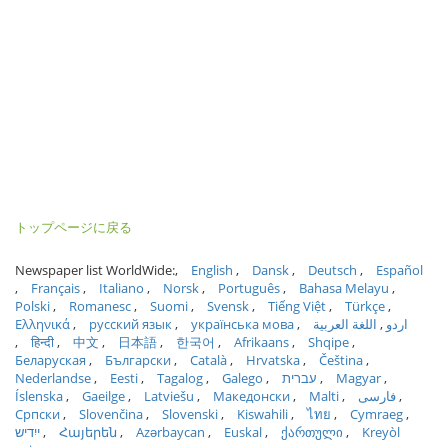
トップページに戻る
Newspaper list WorldWide:
English
Dansk
Deutsch
Español
Français
Italiano
Norsk
Português
Bahasa Melayu
Polski
Romanesc
Suomi
Svensk
Tiếng Việt
Türkçe
Ελληνικά
русский язык
українська мова
اللغة العربية
اردو
हिन्दी
中文
日本語
한국어
Afrikaans
Shqipe
Беларуская
Български
Català
Hrvatska
Čeština
Nederlandse
Eesti
Tagalog
Galego
עברית
Magyar
Íslenska
Gaeilge
Latviešu
Македонски
Malti
فارسی
Српски
Slovenčina
Slovenski
Kiswahili
ไทย
Cymraeg
ייִדיש
Հայերեն
Azərbaycan
Euskal
ქართული
Kreyòl