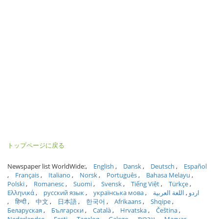
トップページに戻る
Newspaper list WorldWide:
English
Dansk
Deutsch
Español
Français
Italiano
Norsk
Português
Bahasa Melayu
Polski
Romanesc
Suomi
Svensk
Tiếng Việt
Türkçe
Ελληνικά
русский язык
українська мова
اللغة العربية
اردو
हिन्दी
中文
日本語
한국어
Afrikaans
Shqipe
Беларуская
Български
Català
Hrvatska
Čeština