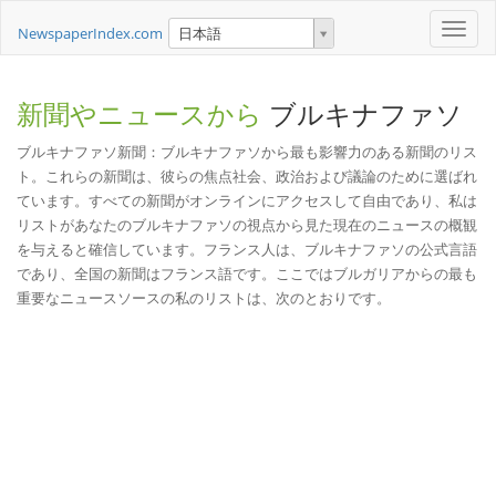
Toggle
NewspaperIndex.com
日本語
naviga
新聞やニュースから
ブルキナファソ
ブルキナファソ新聞：ブルキナファソから最も影響力のある新聞のリス
ト。これらの新聞は、彼らの焦点社会、政治および議論のために選ばれ
ています。すべての新聞がオンラインにアクセスして自由であり、私は
リストがあなたのブルキナファソの視点から見た現在のニュースの概観
を与えると確信しています。フランス人は、ブルキナファソの公式言語
であり、全国の新聞はフランス語です。ここではブルガリアからの最も
重要なニュースソースの私のリストは、次のとおりです。