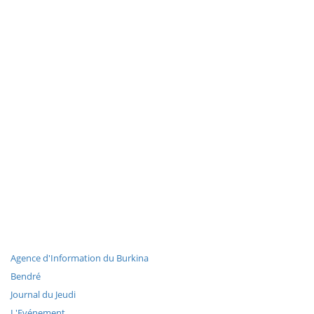
Agence d'Information du Burkina
Bendré
Journal du Jeudi
L'Evénement