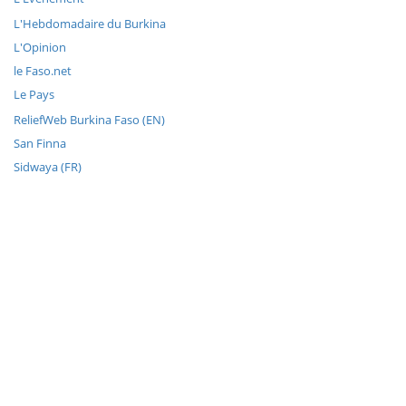
L'Hebdomadaire du Burkina
L'Opinion
le Faso.net
Le Pays
ReliefWeb Burkina Faso (EN)
San Finna
Sidwaya (FR)