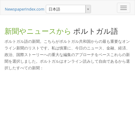
Toggle
NewspaperIndex.com
日本語
naviga
新聞やニュースから
ポルトガル語
ポルトガル語の新聞。こちらがポルトガル共和国からの最も重要なオン
ライン新聞のリストです。私は慎重に、今日のニュース、金融、経済、
政治、国際ストーリーへの重大な編集のアプローチをベースこれらの新
聞を選択しました。ポルトガルはオンライン読みして自由であるから選
択したすべての新聞：