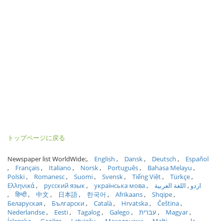
トップページに戻る
Newspaper list WorldWide:
English
Dansk
Deutsch
Español
Français
Italiano
Norsk
Português
Bahasa Melayu
Polski
Romanesc
Suomi
Svensk
Tiếng Việt
Türkçe
Ελληνικά
русский язык
українська мова
اللغة العربية
اردو
हिन्दी
中文
日本語
한국어
Afrikaans
Shqipe
Беларуская
Български
Català
Hrvatska
Čeština
Nederlandse
Eesti
Tagalog
Galego
עברית
Magyar