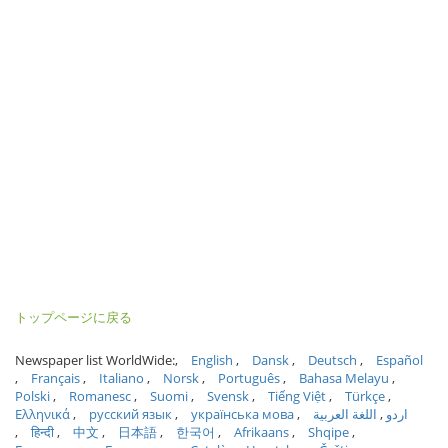
トップページに戻る
Newspaper list WorldWide:
English
Dansk
Deutsch
Español
Français
Italiano
Norsk
Português
Bahasa Melayu
Polski
Romanesc
Suomi
Svensk
Tiếng Việt
Türkçe
Ελληνικά
русский язык
українська мова
اللغة العربية
اردو
हिन्दी
中文
日本語
한국어
Afrikaans
Shqipe