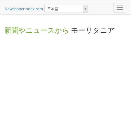
Toggle
NewspaperIndex.com
日本語
naviga
新聞やニュースから
モーリタニア