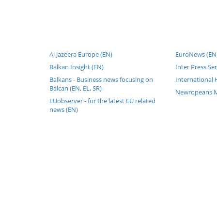
Al Jazeera Europe (EN)
EuroNews (EN
Balkan Insight (EN)
Inter Press Se
Balkans - Business news focusing on
International 
Balcan (EN, EL, SR)
Newropeans M
EUobserver - for the latest EU related
news (EN)