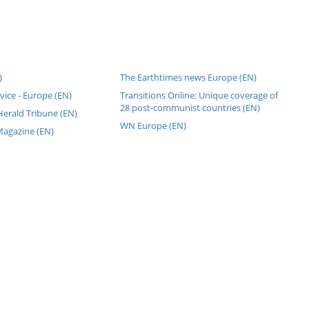
)
The Earthtimes news Europe (EN)
rvice - Europe (EN)
Transitions Online: Unique coverage of
28 post-communist countries (EN)
Herald Tribune (EN)
WN Europe (EN)
agazine (EN)